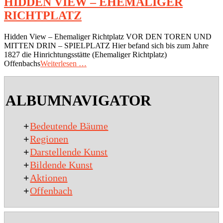
HIDDEN VIEW – EHEMALIGER
RICHTPLATZ
2018-
Hidden View – Ehemaliger Richtplatz VOR DEN TOREN UND
07-
MITTEN DRIN – SPIELPLATZ Hier befand sich bis zum Jahre
07
1827 die Hinrichtungsstätte (Ehemaliger Richtplatz)
Offenbachs
Weiterlesen …
ALBUMNAVIGATOR
+
Bedeutende Bäume
+
Regionen
+
Darstellende Kunst
+
Bildende Kunst
+
Aktionen
+
Offenbach