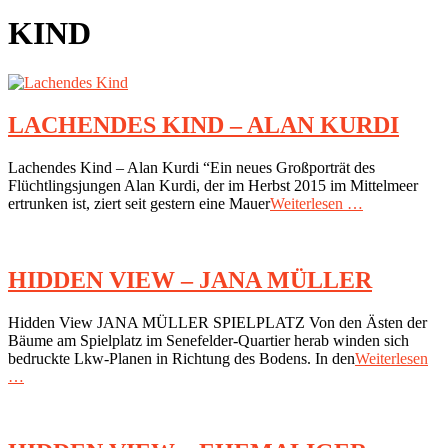
KIND
LACHENDES KIND – ALAN KURDI
2018-
Lachendes Kind – Alan Kurdi “Ein neues Großporträt des
07-
Flüchtlingsjungen Alan Kurdi, der im Herbst 2015 im Mittelmeer
15
ertrunken ist, ziert seit gestern eine Mauer
Weiterlesen …
HIDDEN VIEW – JANA MÜLLER
2018-
Hidden View JANA MÜLLER SPIELPLATZ Von den Ästen der
07-
Bäume am Spielplatz im Senefelder-Quartier herab winden sich
08
bedruckte Lkw-Planen in Richtung des Bodens. In den
Weiterlesen
…