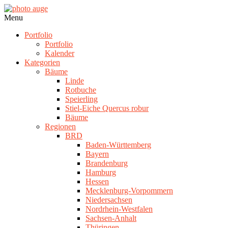
Skip
to
photo
Navigation
Menu
content
auge
Menu
Portfolio
Portfolio
Kalender
Kategorien
Bäume
Linde
Rotbuche
Speierling
Stiel-Eiche Quercus robur
Bäume
Regionen
BRD
Baden-Württemberg
Bayern
Brandenburg
Hamburg
Hessen
Mecklenburg-Vorpommern
Niedersachsen
Nordrhein-Westfalen
Sachsen-Anhalt
Thüringen