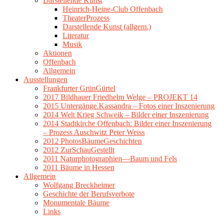
Darstellende Kunst
Heinrich-Heine-Club Offenbach
TheaterProzess
Darstellende Kunst (allgem.)
Literatur
Musik
Aktionen
Offenbach
Allgemein
Ausstellungen
Frankfurter GrünGürtel
2017 Bildhauer Friedhelm Welge – PROJEKT 14
2015 Untergänge.Kassandra – Fotos einer Inszenierung
2014 Welt Krieg Schweik – Bilder einer Inszenierung
2014 Stadtkirche Offenbach: Bilder einer Inszenierung
– Prozess Auschwitz Peter Weiss
2012 PhotosBäumeGeschichten
2012 ZurSchauGestellt
2011 Naturphotographien—Baum und Fels
2011 Bäume in Hessen
Allgemein
Wolfgang Breckheimer
Geschichte der Berufsverbote
Monumentale Bäume
Links