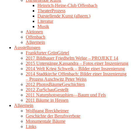
Darstellende Kunst
Heinrich-Heine-Club Offenbach
TheaterProzess
Darstellende Kunst (allgem.)
Literatur
Musik
Aktionen
Offenbach
Allgemein
Ausstellungen
Frankfurter GrünGürtel
2017 Bildhauer Friedhelm Welge – PROJEKT 14
2015 Untergänge.Kassandra – Fotos einer Inszenierung
2014 Welt Krieg Schweik – Bilder einer Inszenierung
2014 Stadtkirche Offenbach: Bilder einer Inszenierung
– Prozess Auschwitz Peter Weiss
2012 PhotosBäumeGeschichten
2012 ZurSchauGestellt
2011 Naturphotographien—Baum und Fels
2011 Bäume in Hessen
Allgemein
Wolfgang Breckheimer
Geschichte der Berufsverbote
Monumentale Bäume
Links