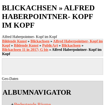
BLICKACHSEN »
ALFRED
HABERPOINTNER- KOPF
IM KOPF
Alfred Haberpointner- Kopf im Kopf
Bildende Kunst
»
Blickachsen
»
Alfred Haberpointner- Kopf im
Kopf
»
Bildende Kunst
»
PublicArt
»
Blickachsen
»
Blickachsen 11 in 2017; G bis
»
Alfred Haberpointner- Kopf im
Kopf
Geo-Daten
2020-
03-
ALBUMNAVIGATOR
22
+
Bedeutende Bäume