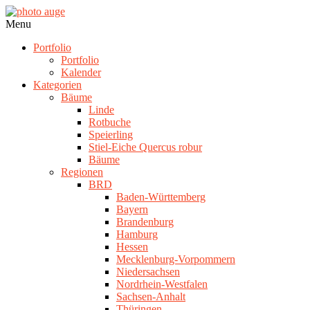
Skip
to
photo
Navigation
Menu
content
auge
Menu
Portfolio
Portfolio
Kalender
Kategorien
Bäume
Linde
Rotbuche
Speierling
Stiel-Eiche Quercus robur
Bäume
Regionen
BRD
Baden-Württemberg
Bayern
Brandenburg
Hamburg
Hessen
Mecklenburg-Vorpommern
Niedersachsen
Nordrhein-Westfalen
Sachsen-Anhalt
Thüringen