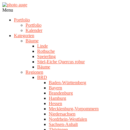
Skip
to
photo
Navigation
Menu
content
auge
Menu
Portfolio
Portfolio
Kalender
Kategorien
Bäume
Linde
Rotbuche
Speierling
Stiel-Eiche Quercus robur
Bäume
Regionen
BRD
Baden-Württemberg
Bayern
Brandenburg
Hamburg
Hessen
Mecklenburg-Vorpommern
Niedersachsen
Nordrhein-Westfalen
Sachsen-Anhalt
Thüringen