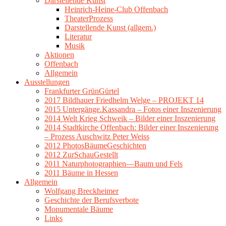
Darstellende Kunst
Heinrich-Heine-Club Offenbach
TheaterProzess
Darstellende Kunst (allgem.)
Literatur
Musik
Aktionen
Offenbach
Allgemein
Ausstellungen
Frankfurter GrünGürtel
2017 Bildhauer Friedhelm Welge – PROJEKT 14
2015 Untergänge.Kassandra – Fotos einer Inszenierung
2014 Welt Krieg Schweik – Bilder einer Inszenierung
2014 Stadtkirche Offenbach: Bilder einer Inszenierung
– Prozess Auschwitz Peter Weiss
2012 PhotosBäumeGeschichten
2012 ZurSchauGestellt
2011 Naturphotographien—Baum und Fels
2011 Bäume in Hessen
Allgemein
Wolfgang Breckheimer
Geschichte der Berufsverbote
Monumentale Bäume
Links