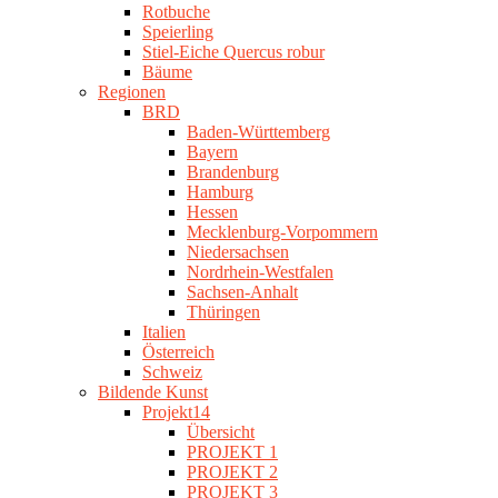
Rotbuche
Speierling
Stiel-Eiche Quercus robur
Bäume
Regionen
BRD
Baden-Württemberg
Bayern
Brandenburg
Hamburg
Hessen
Mecklenburg-Vorpommern
Niedersachsen
Nordrhein-Westfalen
Sachsen-Anhalt
Thüringen
Italien
Österreich
Schweiz
Bildende Kunst
Projekt14
Übersicht
PROJEKT 1
PROJEKT 2
PROJEKT 3