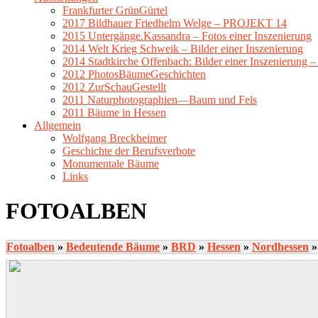
Frankfurter GrünGürtel
2017 Bildhauer Friedhelm Welge – PROJEKT 14
2015 Untergänge.Kassandra – Fotos einer Inszenierung
2014 Welt Krieg Schweik – Bilder einer Inszenierung
2014 Stadtkirche Offenbach: Bilder einer Inszenierung 
2012 PhotosBäumeGeschichten
2012 ZurSchauGestellt
2011 Naturphotographien—Baum und Fels
2011 Bäume in Hessen
Allgemein
Wolfgang Breckheimer
Geschichte der Berufsverbote
Monumentale Bäume
Links
FOTOALBEN
Fotoalben
»
Bedeutende Bäume
»
BRD
»
Hessen
»
Nordhessen