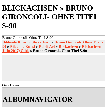
BLICKACHSEN »
BRUNO
GIRONCOLI- OHNE TITEL
S-90
Bruno Gironcoli- Ohne Titel S-90
Bildende Kunst
»
Blickachsen
»
Bruno Gironcoli- Ohne Titel S-
90
»
Bildende Kunst
»
PublicArt
»
Blickachsen
»
Blickachsen
11 in 2017; G bis
»
Bruno Gironcoli- Ohne Titel S-90
Geo-Daten
2020-
03-
ALBUMNAVIGATOR
22