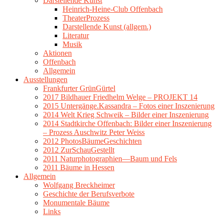
Darstellende Kunst
Heinrich-Heine-Club Offenbach
TheaterProzess
Darstellende Kunst (allgem.)
Literatur
Musik
Aktionen
Offenbach
Allgemein
Ausstellungen
Frankfurter GrünGürtel
2017 Bildhauer Friedhelm Welge – PROJEKT 14
2015 Untergänge.Kassandra – Fotos einer Inszenierung
2014 Welt Krieg Schweik – Bilder einer Inszenierung
2014 Stadtkirche Offenbach: Bilder einer Inszenierung
– Prozess Auschwitz Peter Weiss
2012 PhotosBäumeGeschichten
2012 ZurSchauGestellt
2011 Naturphotographien—Baum und Fels
2011 Bäume in Hessen
Allgemein
Wolfgang Breckheimer
Geschichte der Berufsverbote
Monumentale Bäume
Links