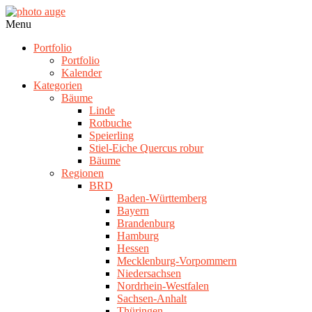
Skip
to
photo
Navigation
Menu
content
auge
Menu
Portfolio
Portfolio
Kalender
Kategorien
Bäume
Linde
Rotbuche
Speierling
Stiel-Eiche Quercus robur
Bäume
Regionen
BRD
Baden-Württemberg
Bayern
Brandenburg
Hamburg
Hessen
Mecklenburg-Vorpommern
Niedersachsen
Nordrhein-Westfalen
Sachsen-Anhalt
Thüringen