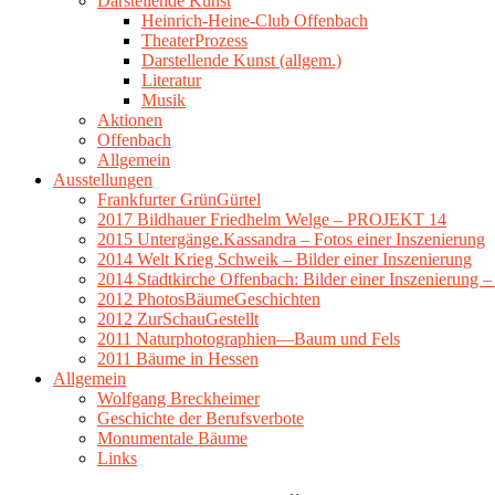
Darstellende Kunst
Heinrich-Heine-Club Offenbach
TheaterProzess
Darstellende Kunst (allgem.)
Literatur
Musik
Aktionen
Offenbach
Allgemein
Ausstellungen
Frankfurter GrünGürtel
2017 Bildhauer Friedhelm Welge – PROJEKT 14
2015 Untergänge.Kassandra – Fotos einer Inszenierung
2014 Welt Krieg Schweik – Bilder einer Inszenierung
2014 Stadtkirche Offenbach: Bilder einer Inszenierung 
2012 PhotosBäumeGeschichten
2012 ZurSchauGestellt
2011 Naturphotographien—Baum und Fels
2011 Bäume in Hessen
Allgemein
Wolfgang Breckheimer
Geschichte der Berufsverbote
Monumentale Bäume
Links