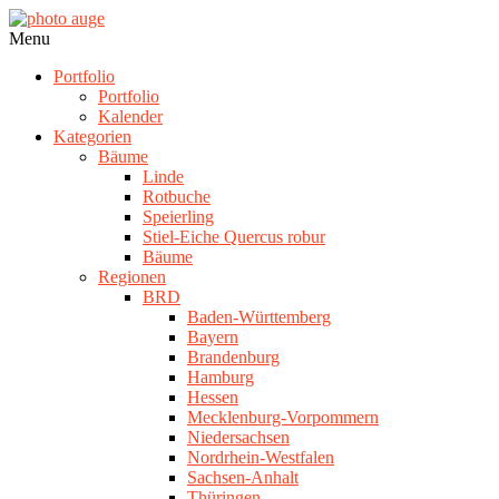
Skip
to
photo
Navigation
Menu
content
auge
Menu
Portfolio
Portfolio
Kalender
Kategorien
Bäume
Linde
Rotbuche
Speierling
Stiel-Eiche Quercus robur
Bäume
Regionen
BRD
Baden-Württemberg
Bayern
Brandenburg
Hamburg
Hessen
Mecklenburg-Vorpommern
Niedersachsen
Nordrhein-Westfalen
Sachsen-Anhalt
Thüringen