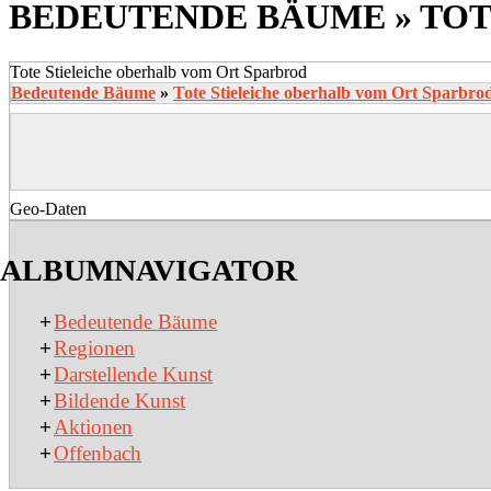
BEDEUTENDE BÄUME »
TOT
Tote Stieleiche oberhalb vom Ort Sparbrod
Bedeutende Bäume
»
Tote Stieleiche oberhalb vom Ort Sparbro
Geo-Daten
2020-
03-
ALBUMNAVIGATOR
18
+
Bedeutende Bäume
+
Regionen
+
Darstellende Kunst
+
Bildende Kunst
+
Aktionen
+
Offenbach