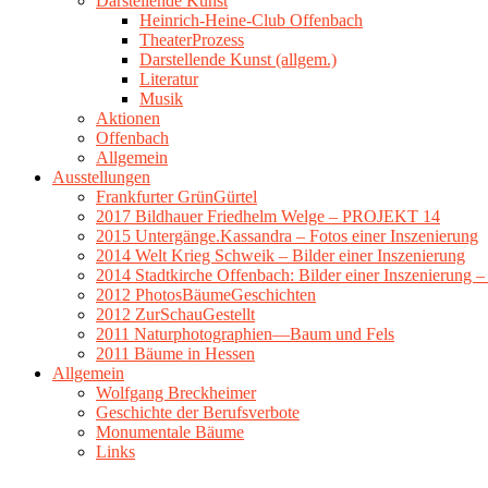
Darstellende Kunst
Heinrich-Heine-Club Offenbach
TheaterProzess
Darstellende Kunst (allgem.)
Literatur
Musik
Aktionen
Offenbach
Allgemein
Ausstellungen
Frankfurter GrünGürtel
2017 Bildhauer Friedhelm Welge – PROJEKT 14
2015 Untergänge.Kassandra – Fotos einer Inszenierung
2014 Welt Krieg Schweik – Bilder einer Inszenierung
2014 Stadtkirche Offenbach: Bilder einer Inszenierung 
2012 PhotosBäumeGeschichten
2012 ZurSchauGestellt
2011 Naturphotographien—Baum und Fels
2011 Bäume in Hessen
Allgemein
Wolfgang Breckheimer
Geschichte der Berufsverbote
Monumentale Bäume
Links