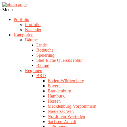
Skip
to
photo
Navigation
Menu
content
auge
Menu
Portfolio
Portfolio
Kalender
Kategorien
Bäume
Linde
Rotbuche
Speierling
Stiel-Eiche Quercus robur
Bäume
Regionen
BRD
Baden-Württemberg
Bayern
Brandenburg
Hamburg
Hessen
Mecklenburg-Vorpommern
Niedersachsen
Nordrhein-Westfalen
Sachsen-Anhalt
Thüringen