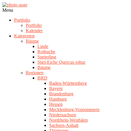
Skip
to
photo
Navigation
Menu
content
auge
Menu
Portfolio
Portfolio
Kalender
Kategorien
Bäume
Linde
Rotbuche
Speierling
Stiel-Eiche Quercus robur
Bäume
Regionen
BRD
Baden-Württemberg
Bayern
Brandenburg
Hamburg
Hessen
Mecklenburg-Vorpommern
Niedersachsen
Nordrhein-Westfalen
Sachsen-Anhalt
Thüringen