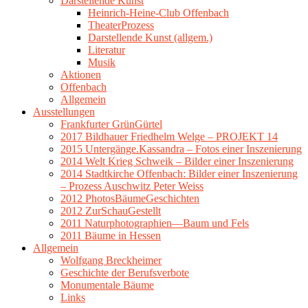
Darstellende Kunst
Heinrich-Heine-Club Offenbach
TheaterProzess
Darstellende Kunst (allgem.)
Literatur
Musik
Aktionen
Offenbach
Allgemein
Ausstellungen
Frankfurter GrünGürtel
2017 Bildhauer Friedhelm Welge – PROJEKT 14
2015 Untergänge.Kassandra – Fotos einer Inszenierung
2014 Welt Krieg Schweik – Bilder einer Inszenierung
2014 Stadtkirche Offenbach: Bilder einer Inszenierung
– Prozess Auschwitz Peter Weiss
2012 PhotosBäumeGeschichten
2012 ZurSchauGestellt
2011 Naturphotographien—Baum und Fels
2011 Bäume in Hessen
Allgemein
Wolfgang Breckheimer
Geschichte der Berufsverbote
Monumentale Bäume
Links