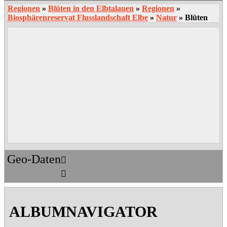
Regionen
»
Blüten in den Elbtalauen
»
Regionen
»
Biosphärenreservat Flusslandschaft Elbe
»
Natur
»
Blüten
Geo-Daten
2020-
07-
ALBUMNAVIGATOR
23