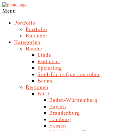
Skip
to
photo
Navigation
Menu
content
auge
Menu
Portfolio
Portfolio
Kalender
Kategorien
Bäume
Linde
Rotbuche
Speierling
Stiel-Eiche Quercus robur
Bäume
Regionen
BRD
Baden-Württemberg
Bayern
Brandenburg
Hamburg
Hessen