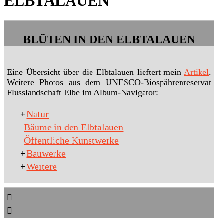
ELBTALAUEN
BLÜTEN IN DEN ELBTALAUEN
Eine Übersicht über die Elbtalauen lieftert mein
Artikel
.
Weitere Photos aus dem UNESCO-Biospährenreservat
Flusslandschaft Elbe im Album-Navigator:
Natur
+
Bäume in den Elbtalauen
Öffentliche Kunstwerke
Bauwerke
+
Weitere
+