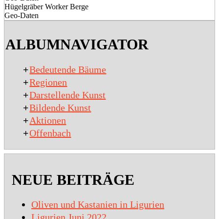
Hügelgräber Worker Berge
Geo-Daten
2020-
03-
ALBUMNAVIGATOR
20
+
Bedeutende Bäume
+
Regionen
+
Darstellende Kunst
+
Bildende Kunst
+
Aktionen
+
Offenbach
NEUE BEITRÄGE
Oliven und Kastanien in Ligurien
Ligurien Juni 2022