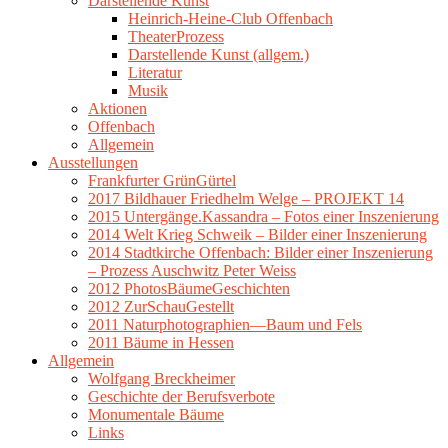
Darstellende Kunst
Heinrich-Heine-Club Offenbach
TheaterProzess
Darstellende Kunst (allgem.)
Literatur
Musik
Aktionen
Offenbach
Allgemein
Ausstellungen
Frankfurter GrünGürtel
2017 Bildhauer Friedhelm Welge – PROJEKT 14
2015 Untergänge.Kassandra – Fotos einer Inszenierung
2014 Welt Krieg Schweik – Bilder einer Inszenierung
2014 Stadtkirche Offenbach: Bilder einer Inszenierung
– Prozess Auschwitz Peter Weiss
2012 PhotosBäumeGeschichten
2012 ZurSchauGestellt
2011 Naturphotographien—Baum und Fels
2011 Bäume in Hessen
Allgemein
Wolfgang Breckheimer
Geschichte der Berufsverbote
Monumentale Bäume
Links