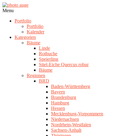
Skip
to
photo
Navigation
Menu
content
auge
Menu
Portfolio
Portfolio
Kalender
Kategorien
Bäume
Linde
Rotbuche
Speierling
Stiel-Eiche Quercus robur
Bäume
Regionen
BRD
Baden-Württemberg
Bayern
Brandenburg
Hamburg
Hessen
Mecklenburg-Vorpommern
Niedersachsen
Nordrhein-Westfalen
Sachsen-Anhalt
Thüringen