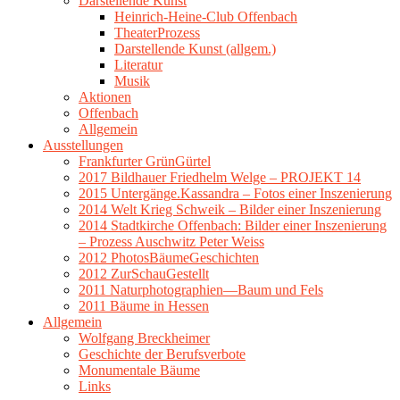
Darstellende Kunst
Heinrich-Heine-Club Offenbach
TheaterProzess
Darstellende Kunst (allgem.)
Literatur
Musik
Aktionen
Offenbach
Allgemein
Ausstellungen
Frankfurter GrünGürtel
2017 Bildhauer Friedhelm Welge – PROJEKT 14
2015 Untergänge.Kassandra – Fotos einer Inszenierung
2014 Welt Krieg Schweik – Bilder einer Inszenierung
2014 Stadtkirche Offenbach: Bilder einer Inszenierung
– Prozess Auschwitz Peter Weiss
2012 PhotosBäumeGeschichten
2012 ZurSchauGestellt
2011 Naturphotographien—Baum und Fels
2011 Bäume in Hessen
Allgemein
Wolfgang Breckheimer
Geschichte der Berufsverbote
Monumentale Bäume
Links