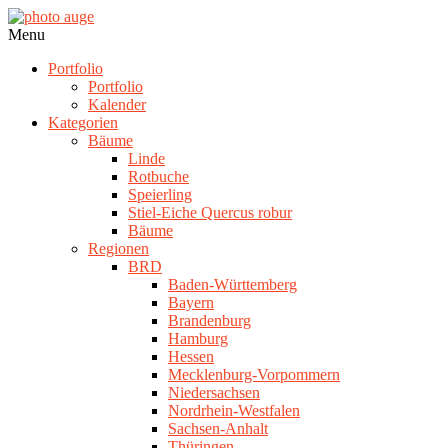
Skip
to
photo
Navigation
Menu
content
auge
Menu
Portfolio
Portfolio
Kalender
Kategorien
Bäume
Linde
Rotbuche
Speierling
Stiel-Eiche Quercus robur
Bäume
Regionen
BRD
Baden-Württemberg
Bayern
Brandenburg
Hamburg
Hessen
Mecklenburg-Vorpommern
Niedersachsen
Nordrhein-Westfalen
Sachsen-Anhalt
Thüringen