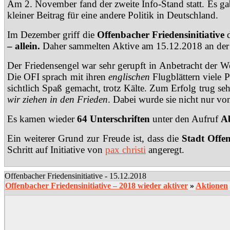
Am 2. November fand der zweite Info-Stand statt. Es g
kleiner Beitrag für eine andere Politik in Deutschland.
Im Dezember griff die
Offenbacher Friedensinitiative
d
– allein.
Daher sammelten Aktive am 15.12.2018 an der 
Der Friedensengel war sehr gerupft in Anbetracht der Wel
Die OFI sprach mit ihren
englischen
Flugblättern viele 
sichtlich Spaß gemacht, trotz Kälte. Zum Erfolg trug se
wir ziehen in den Frieden
. Dabei wurde sie nicht nur vo
Es kamen wieder
64 Unterschriften
unter den Aufruf
Ab
Ein weiterer Grund zur Freude ist, dass die
Stadt Off
Schritt auf Initiative von
pax christi
angeregt.
Offenbacher Friedensinitiative - 15.12.2018
Offenbacher Friedensinitiative – 2018 wieder aktiver
»
Aktionen