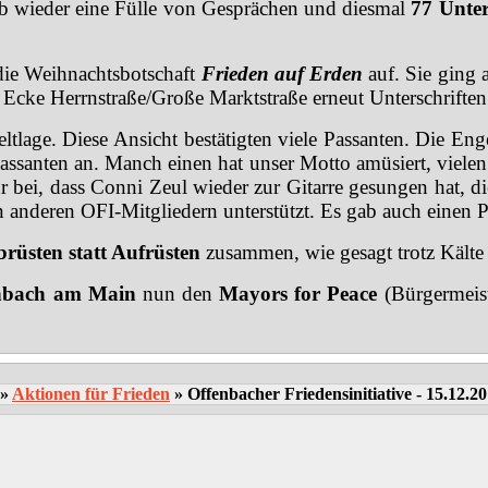
ab wieder eine Fülle von Gesprächen und diesmal
77 Unter
ie Weihnachtsbotschaft
Frieden auf Erden
auf.
Sie ging 
Ecke Herrnstraße/Große Marktstraße erneut Unterschrifte
tlage. Diese Ansicht bestätigten viele Passanten. Die Engel
Passanten an. Manch einen hat unser Motto amüsiert, viele
hr bei, dass Conni Zeul wieder zur Gitarre gesungen hat, 
n anderen OFI-Mitgliedern unterstützt. Es gab auch einen P
rüsten statt Aufrüsten
zusammen, wie gesagt trotz Kälte
enbach am Main
nun den
Mayors for Peace
(Bürgermeiste
»
Aktionen für Frieden
»
Offenbacher Friedensinitiative - 15.12.2