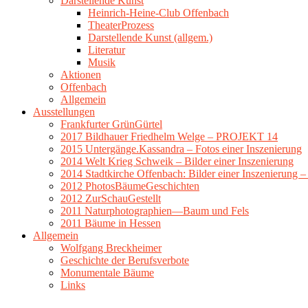
Darstellende Kunst
Heinrich-Heine-Club Offenbach
TheaterProzess
Darstellende Kunst (allgem.)
Literatur
Musik
Aktionen
Offenbach
Allgemein
Ausstellungen
Frankfurter GrünGürtel
2017 Bildhauer Friedhelm Welge – PROJEKT 14
2015 Untergänge.Kassandra – Fotos einer Inszenierung
2014 Welt Krieg Schweik – Bilder einer Inszenierung
2014 Stadtkirche Offenbach: Bilder einer Inszenierung 
2012 PhotosBäumeGeschichten
2012 ZurSchauGestellt
2011 Naturphotographien—Baum und Fels
2011 Bäume in Hessen
Allgemein
Wolfgang Breckheimer
Geschichte der Berufsverbote
Monumentale Bäume
Links