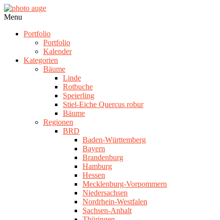
Skip
to
photo
Navigation
Menu
content
auge
Menu
Portfolio
Portfolio
Kalender
Kategorien
Bäume
Linde
Rotbuche
Speierling
Stiel-Eiche Quercus robur
Bäume
Regionen
BRD
Baden-Württemberg
Bayern
Brandenburg
Hamburg
Hessen
Mecklenburg-Vorpommern
Niedersachsen
Nordrhein-Westfalen
Sachsen-Anhalt
Thüringen