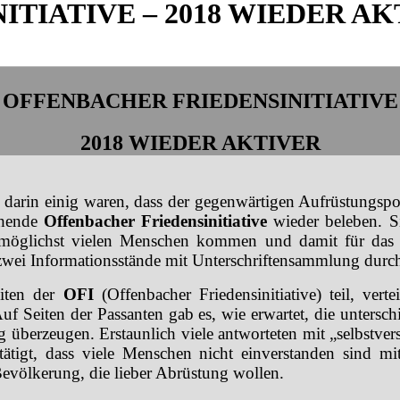
TIATIVE – 2018 WIEDER AK
OFFENBACHER FRIEDENSINITIATIVE
2018 WIEDER AKTIVER
 darin einig waren, dass der gegenwärtigen Aufrüstungspo
ehende
Offenbacher Friedensinitiative
wieder beleben. S
it möglichst vielen Menschen kommen und damit für da
zwei Informationsstände mit Unterschriftensammlung durch
eiten der
OFI
(Offenbacher Friedensinitiative) teil, ver
Auf Seiten der Passanten gab es, wie erwartet, die untersc
überzeugen. Erstaunlich viele antworteten mit „selbstver
tätigt, dass viele Menschen nicht einverstanden sind m
Bevölkerung, die lieber Abrüstung wollen.