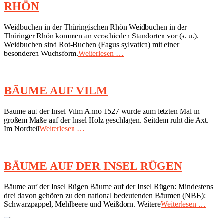
RHÖN
2018-
Weidbuchen in der Thüringischen Rhön Weidbuchen in der
09-
Thüringer Rhön kommen an verschieden Standorten vor (s. u.).
24
Weidbuchen sind Rot-Buchen (Fagus sylvatica) mit einer
besonderen Wuchsform.
Weiterlesen …
BÄUME AUF VILM
2017-
Bäume auf der Insel Vilm Anno 1527 wurde zum letzten Mal in
07-
großem Maße auf der Insel Holz geschlagen. Seitdem ruht die Axt.
22
Im Nordteil
Weiterlesen …
BÄUME AUF DER INSEL RÜGEN
2017-
Bäume auf der Insel Rügen Bäume auf der Insel Rügen: Mindestens
07-
drei davon gehören zu den national bedeutenden Bäumen (NBB):
22
Schwarzpappel, Mehlbeere und Weißdorn. Weitere
Weiterlesen …