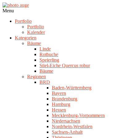
Skip
to
photo
Navigation
Menu
content
auge
Menu
Portfolio
Portfolio
Kalender
Kategorien
Bäume
Linde
Rotbuche
Speierling
Stiel-Eiche Quercus robur
Bäume
Regionen
BRD
Baden-Württemberg
Bayern
Brandenburg
Hamburg
Hessen
Mecklenburg-Vorpommern
Niedersachsen
Nordrhein-Westfalen
Sachsen-Anhalt
Thüringen