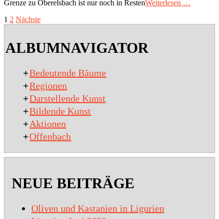
10
Grenze zu Oberelsbach ist nur noch in Resten
Weiterlesen …
SEITENNUMMERIERUNG
1
2
Nächste
DER
ALBUMNAVIGATOR
BEITRÄGE
+
Bedeutende Bäume
+
Regionen
+
Darstellende Kunst
+
Bildende Kunst
+
Aktionen
+
Offenbach
NEUE BEITRÄGE
Oliven und Kastanien in Ligurien