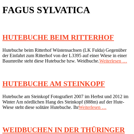
FAGUS SYLVATICA
HUTEBUCHE BEIM RITTERHOF
2019-
Hutebuche beim Ritterhof Wüstensachsen (LK Fulda) Gegenüber
03-
der Einfahrt zum Ritterhof von der L3395 auf einer Wiese in einer
06
Baumreihe steht diese Hutebuche bzw. Weidbuche.
Weiterlesen …
HUTEBUCHE AM STEINKOPF
2019-
Hutebuche am Steinkopf Fotografiert 2007 im Herbst und 2012 im
03-
Winter Am nördlichen Hang des Steinkopf (888m) auf der Hute-
06
Wiese steht diese solitäre Hutebuche. Ihr
Weiterlesen …
WEIDBUCHEN IN DER THÜRINGER