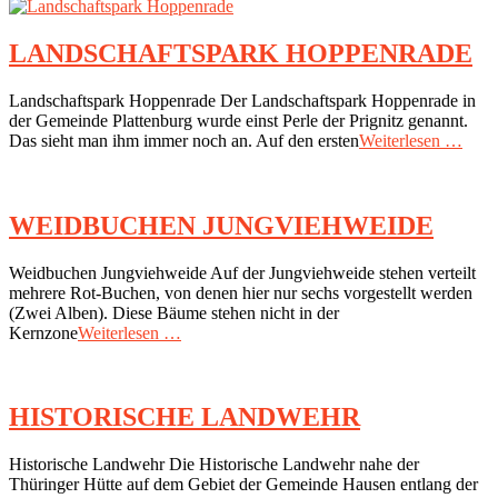
LANDSCHAFTSPARK HOPPENRADE
2016-
Landschaftspark Hoppenrade Der Landschaftspark Hoppenrade in
11-
der Gemeinde Plattenburg wurde einst Perle der Prignitz genannt.
10
Das sieht man ihm immer noch an. Auf den ersten
Weiterlesen …
WEIDBUCHEN JUNGVIEHWEIDE
2016-
Weidbuchen Jungviehweide Auf der Jungviehweide stehen verteilt
02-
mehrere Rot-Buchen, von denen hier nur sechs vorgestellt werden
10
(Zwei Alben). Diese Bäume stehen nicht in der
Kernzone
Weiterlesen …
HISTORISCHE LANDWEHR
2016-
Historische Landwehr Die Historische Landwehr nahe der
02-
Thüringer Hütte auf dem Gebiet der Gemeinde Hausen entlang der