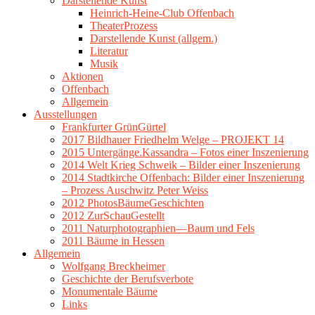
Darstellende Kunst
Heinrich-Heine-Club Offenbach
TheaterProzess
Darstellende Kunst (allgem.)
Literatur
Musik
Aktionen
Offenbach
Allgemein
Ausstellungen
Frankfurter GrünGürtel
2017 Bildhauer Friedhelm Welge – PROJEKT 14
2015 Untergänge.Kassandra – Fotos einer Inszenierung
2014 Welt Krieg Schweik – Bilder einer Inszenierung
2014 Stadtkirche Offenbach: Bilder einer Inszenierung
– Prozess Auschwitz Peter Weiss
2012 PhotosBäumeGeschichten
2012 ZurSchauGestellt
2011 Naturphotographien—Baum und Fels
2011 Bäume in Hessen
Allgemein
Wolfgang Breckheimer
Geschichte der Berufsverbote
Monumentale Bäume
Links