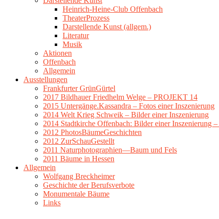
Darstellende Kunst
Heinrich-Heine-Club Offenbach
TheaterProzess
Darstellende Kunst (allgem.)
Literatur
Musik
Aktionen
Offenbach
Allgemein
Ausstellungen
Frankfurter GrünGürtel
2017 Bildhauer Friedhelm Welge – PROJEKT 14
2015 Untergänge.Kassandra – Fotos einer Inszenierung
2014 Welt Krieg Schweik – Bilder einer Inszenierung
2014 Stadtkirche Offenbach: Bilder einer Inszenierung 
2012 PhotosBäumeGeschichten
2012 ZurSchauGestellt
2011 Naturphotographien—Baum und Fels
2011 Bäume in Hessen
Allgemein
Wolfgang Breckheimer
Geschichte der Berufsverbote
Monumentale Bäume
Links