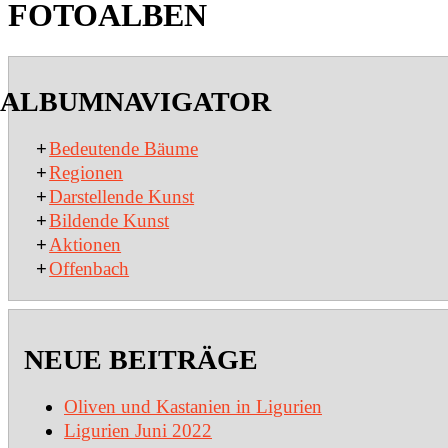
FOTOALBEN
2020-
01-
ALBUMNAVIGATOR
15
+
Bedeutende Bäume
+
Regionen
+
Darstellende Kunst
+
Bildende Kunst
+
Aktionen
+
Offenbach
NEUE BEITRÄGE
Oliven und Kastanien in Ligurien
Ligurien Juni 2022