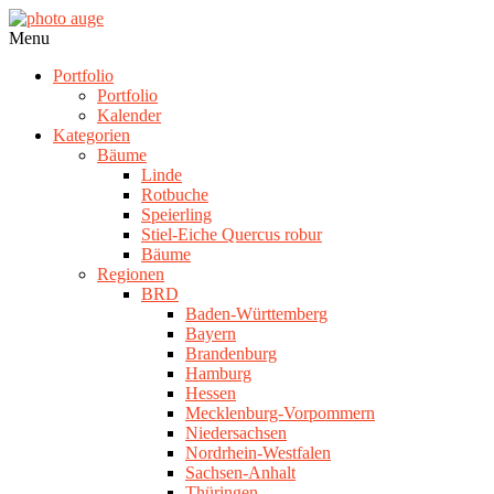
Skip
to
photo
Navigation
Menu
content
auge
Menu
Portfolio
Portfolio
Kalender
Kategorien
Bäume
Linde
Rotbuche
Speierling
Stiel-Eiche Quercus robur
Bäume
Regionen
BRD
Baden-Württemberg
Bayern
Brandenburg
Hamburg
Hessen
Mecklenburg-Vorpommern
Niedersachsen
Nordrhein-Westfalen
Sachsen-Anhalt
Thüringen