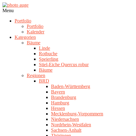
Skip
to
photo
Navigation
Menu
content
auge
Menu
Portfolio
Portfolio
Kalender
Kategorien
Bäume
Linde
Rotbuche
Speierling
Stiel-Eiche Quercus robur
Bäume
Regionen
BRD
Baden-Württemberg
Bayern
Brandenburg
Hamburg
Hessen
Mecklenburg-Vorpommern
Niedersachsen
Nordrhein-Westfalen
Sachsen-Anhalt
Thüringen