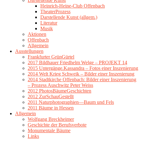
Darstellende Kunst
Heinrich-Heine-Club Offenbach
TheaterProzess
Darstellende Kunst (allgem.)
Literatur
Musik
Aktionen
Offenbach
Allgemein
Ausstellungen
Frankfurter GrünGürtel
2017 Bildhauer Friedhelm Welge – PROJEKT 14
2015 Untergänge.Kassandra – Fotos einer Inszenierung
2014 Welt Krieg Schweik – Bilder einer Inszenierung
2014 Stadtkirche Offenbach: Bilder einer Inszenierung
– Prozess Auschwitz Peter Weiss
2012 PhotosBäumeGeschichten
2012 ZurSchauGestellt
2011 Naturphotographien—Baum und Fels
2011 Bäume in Hessen
Allgemein
Wolfgang Breckheimer
Geschichte der Berufsverbote
Monumentale Bäume
Links