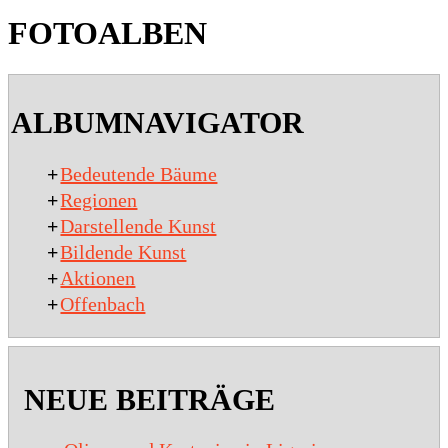
FOTOALBEN
2020-
01-
ALBUMNAVIGATOR
15
+
Bedeutende Bäume
+
Regionen
+
Darstellende Kunst
+
Bildende Kunst
+
Aktionen
+
Offenbach
NEUE BEITRÄGE