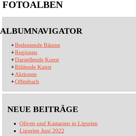
FOTOALBEN
2020-
01-
ALBUMNAVIGATOR
15
+
Bedeutende Bäume
+
Regionen
+
Darstellende Kunst
+
Bildende Kunst
+
Aktionen
+
Offenbach
NEUE BEITRÄGE
Oliven und Kastanien in Ligurien
Ligurien Juni 2022