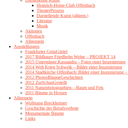
Darstellende Kunst
Heinrich-Heine-Club Offenbach
TheaterProzess
Darstellende Kunst (allgem.)
Literatur
Musik
Aktionen
Offenbach
Allgemein
Ausstellungen
Frankfurter GrünGürtel
2017 Bildhauer Friedhelm Welge – PROJEKT 14
2015 Untergänge.Kassandra – Fotos einer Inszenierung
2014 Welt Krieg Schweik – Bilder einer Inszenierung
2014 Stadtkirche Offenbach: Bilder einer Inszenierung 
2012 PhotosBäumeGeschichten
2012 ZurSchauGestellt
2011 Naturphotographien—Baum und Fels
2011 Bäume in Hessen
Allgemein
Wolfgang Breckheimer
Geschichte der Berufsverbote
Monumentale Bäume
Links