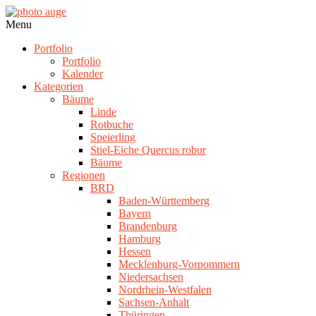
Skip
to
photo
Navigation
Menu
content
auge
Menu
Portfolio
Portfolio
Kalender
Kategorien
Bäume
Linde
Rotbuche
Speierling
Stiel-Eiche Quercus robur
Bäume
Regionen
BRD
Baden-Württemberg
Bayern
Brandenburg
Hamburg
Hessen
Mecklenburg-Vorpommern
Niedersachsen
Nordrhein-Westfalen
Sachsen-Anhalt
Thüringen