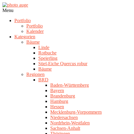
Skip
to
photo
Navigation
Menu
content
auge
Menu
Portfolio
Portfolio
Kalender
Kategorien
Bäume
Linde
Rotbuche
Speierling
Stiel-Eiche Quercus robur
Bäume
Regionen
BRD
Baden-Württemberg
Bayern
Brandenburg
Hamburg
Hessen
Mecklenburg-Vorpommern
Niedersachsen
Nordrhein-Westfalen
Sachsen-Anhalt
Thüringen