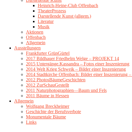
Darstellende Kunst
Heinrich-Heine-Club Offenbach
TheaterProzess
Darstellende Kunst (allgem.)
Literatur
Musik
Aktionen
Offenbach
Allgemein
Ausstellungen
Frankfurter GrünGürtel
2017 Bildhauer Friedhelm Welge – PROJEKT 14
2015 Untergänge.Kassandra – Fotos einer Inszenierung
2014 Welt Krieg Schweik – Bilder einer Inszenierung
2014 Stadtkirche Offenbach: Bilder einer Inszenierung 
2012 PhotosBäumeGeschichten
2012 ZurSchauGestellt
2011 Naturphotographien—Baum und Fels
2011 Bäume in Hessen
Allgemein
Wolfgang Breckheimer
Geschichte der Berufsverbote
Monumentale Bäume
Links