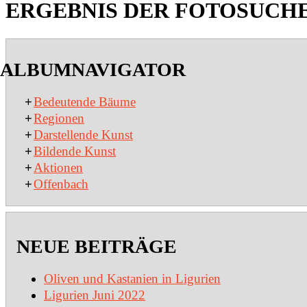
ERGEBNIS DER FOTOSUCH
2020-
01-
ALBUMNAVIGATOR
27
+
Bedeutende Bäume
+
Regionen
+
Darstellende Kunst
+
Bildende Kunst
+
Aktionen
+
Offenbach
NEUE BEITRÄGE
Oliven und Kastanien in Ligurien
Ligurien Juni 2022