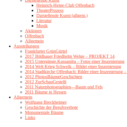
Darstellende Kunst
Heinrich-Heine-Club Offenbach
TheaterProzess
Darstellende Kunst (allgem.)
Literatur
Musik
Aktionen
Offenbach
Allgemein
Ausstellungen
Frankfurter GrünGürtel
2017 Bildhauer Friedhelm Welge – PROJEKT 14
2015 Untergänge.Kassandra – Fotos einer Inszenierung
2014 Welt Krieg Schweik – Bilder einer Inszenierung
2014 Stadtkirche Offenbach: Bilder einer Inszenierung 
2012 PhotosBäumeGeschichten
2012 ZurSchauGestellt
2011 Naturphotographien—Baum und Fels
2011 Bäume in Hessen
Allgemein
Wolfgang Breckheimer
Geschichte der Berufsverbote
Monumentale Bäume
Links