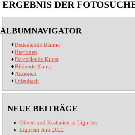
ERGEBNIS DER FOTOSUCH
2020-
01-
ALBUMNAVIGATOR
27
+
Bedeutende Bäume
+
Regionen
+
Darstellende Kunst
+
Bildende Kunst
+
Aktionen
+
Offenbach
NEUE BEITRÄGE
Oliven und Kastanien in Ligurien
Ligurien Juni 2022