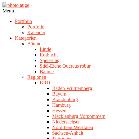
Skip
to
photo
Navigation
Menu
content
auge
Menu
Portfolio
Portfolio
Kalender
Kategorien
Bäume
Linde
Rotbuche
Speierling
Stiel-Eiche Quercus robur
Bäume
Regionen
BRD
Baden-Württemberg
Bayern
Brandenburg
Hamburg
Hessen
Mecklenburg-Vorpommern
Niedersachsen
Nordrhein-Westfalen
Sachsen-Anhalt
Thüringen