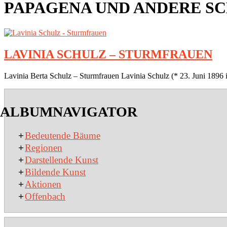
PAPAGENA UND ANDERE S
LAVINIA SCHULZ – STURMFRAUEN
2018-
Lavinia Berta Schulz – Sturmfrauen Lavinia Schulz (* 23. Juni 1896 
07-
13
ALBUMNAVIGATOR
+
Bedeutende Bäume
+
Regionen
+
Darstellende Kunst
+
Bildende Kunst
+
Aktionen
+
Offenbach