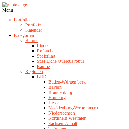
Skip
to
photo
Navigation
Menu
content
auge
Menu
Portfolio
Portfolio
Kalender
Kategorien
Bäume
Linde
Rotbuche
Speierling
Stiel-Eiche Quercus robur
Bäume
Regionen
BRD
Baden-Württemberg
Bayern
Brandenburg
Hamburg
Hessen
Mecklenburg-Vorpommern
Niedersachsen
Nordrhein-Westfalen
Sachsen-Anhalt
Thüringen