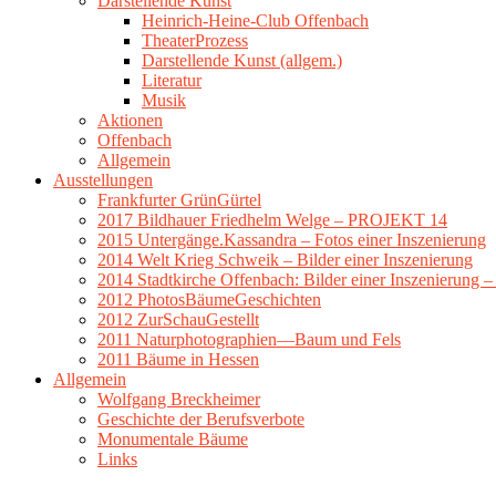
Darstellende Kunst
Heinrich-Heine-Club Offenbach
TheaterProzess
Darstellende Kunst (allgem.)
Literatur
Musik
Aktionen
Offenbach
Allgemein
Ausstellungen
Frankfurter GrünGürtel
2017 Bildhauer Friedhelm Welge – PROJEKT 14
2015 Untergänge.Kassandra – Fotos einer Inszenierung
2014 Welt Krieg Schweik – Bilder einer Inszenierung
2014 Stadtkirche Offenbach: Bilder einer Inszenierung 
2012 PhotosBäumeGeschichten
2012 ZurSchauGestellt
2011 Naturphotographien—Baum und Fels
2011 Bäume in Hessen
Allgemein
Wolfgang Breckheimer
Geschichte der Berufsverbote
Monumentale Bäume
Links