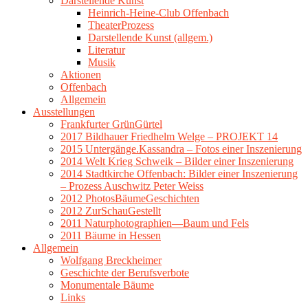
Darstellende Kunst
Heinrich-Heine-Club Offenbach
TheaterProzess
Darstellende Kunst (allgem.)
Literatur
Musik
Aktionen
Offenbach
Allgemein
Ausstellungen
Frankfurter GrünGürtel
2017 Bildhauer Friedhelm Welge – PROJEKT 14
2015 Untergänge.Kassandra – Fotos einer Inszenierung
2014 Welt Krieg Schweik – Bilder einer Inszenierung
2014 Stadtkirche Offenbach: Bilder einer Inszenierung
– Prozess Auschwitz Peter Weiss
2012 PhotosBäumeGeschichten
2012 ZurSchauGestellt
2011 Naturphotographien—Baum und Fels
2011 Bäume in Hessen
Allgemein
Wolfgang Breckheimer
Geschichte der Berufsverbote
Monumentale Bäume
Links