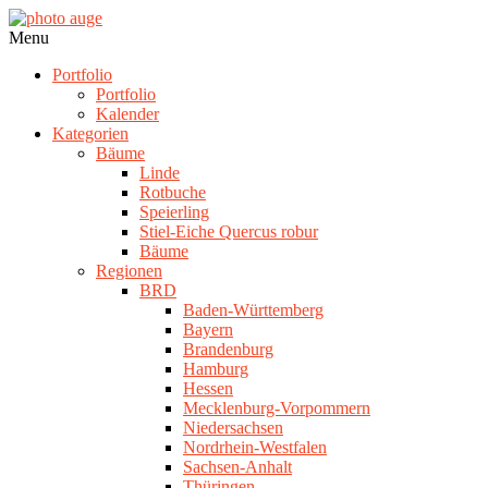
Skip
to
photo
Navigation
Menu
content
auge
Menu
Portfolio
Portfolio
Kalender
Kategorien
Bäume
Linde
Rotbuche
Speierling
Stiel-Eiche Quercus robur
Bäume
Regionen
BRD
Baden-Württemberg
Bayern
Brandenburg
Hamburg
Hessen
Mecklenburg-Vorpommern
Niedersachsen
Nordrhein-Westfalen
Sachsen-Anhalt
Thüringen