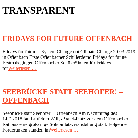
TRANSPARENT
FRIDAYS FOR FUTURE OFFENBACH
2019-
Fridays for future – System Change not Climate Change 29.03.2019
03-
in Offenbach Erste Offenbacher Schülerdemo Fridays for future
29
Erstmals gingen Offenbacher Schüler*innen für Fridays
for
Weiterlesen …
SEEBRÜCKE STATT SEEHOFER! –
OFFENBACH
2018-
Seebrücke statt Seehofer! – Offenbach Am Nachmittag des
07-
14.7.2018 fand auf dem Willy-Brand-Platz vor dem Offenbacher
14
Rathaus eine großartige Solidaritätsveranstaltung statt. Folgende
Forderungen standen im
Weiterlesen …