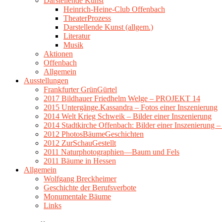
Darstellende Kunst
Heinrich-Heine-Club Offenbach
TheaterProzess
Darstellende Kunst (allgem.)
Literatur
Musik
Aktionen
Offenbach
Allgemein
Ausstellungen
Frankfurter GrünGürtel
2017 Bildhauer Friedhelm Welge – PROJEKT 14
2015 Untergänge.Kassandra – Fotos einer Inszenierung
2014 Welt Krieg Schweik – Bilder einer Inszenierung
2014 Stadtkirche Offenbach: Bilder einer Inszenierung 
2012 PhotosBäumeGeschichten
2012 ZurSchauGestellt
2011 Naturphotographien—Baum und Fels
2011 Bäume in Hessen
Allgemein
Wolfgang Breckheimer
Geschichte der Berufsverbote
Monumentale Bäume
Links