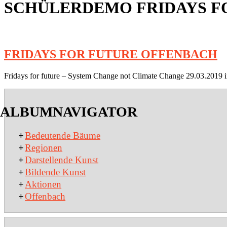
SCHÜLERDEMO FRIDAYS F
FRIDAYS FOR FUTURE OFFENBACH
2019-
Fridays for future – System Change not Climate Change 29.03.2019 i
03-
29
ALBUMNAVIGATOR
+
Bedeutende Bäume
+
Regionen
+
Darstellende Kunst
+
Bildende Kunst
+
Aktionen
+
Offenbach