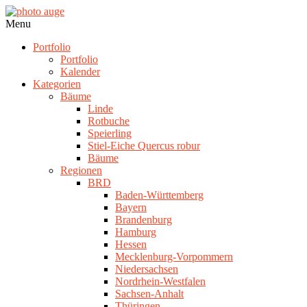
Skip
to
photo
Navigation
Menu
content
auge
Menu
Portfolio
Portfolio
Kalender
Kategorien
Bäume
Linde
Rotbuche
Speierling
Stiel-Eiche Quercus robur
Bäume
Regionen
BRD
Baden-Württemberg
Bayern
Brandenburg
Hamburg
Hessen
Mecklenburg-Vorpommern
Niedersachsen
Nordrhein-Westfalen
Sachsen-Anhalt
Thüringen