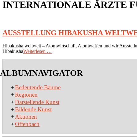
INTERNATIONALE ÄRZTE F
AUSSTELLUNG HIBAKUSHA WELTWE
2020-
Hibakusha weltweit – Atomwirtschaft, Atomwaffen und wir Ausstellung
03-
Hibakusha
Weiterlesen …
04
ALBUMNAVIGATOR
+
Bedeutende Bäume
+
Regionen
+
Darstellende Kunst
+
Bildende Kunst
+
Aktionen
+
Offenbach