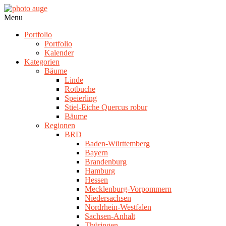
Skip
to
photo
Navigation
Menu
content
auge
Menu
Portfolio
Portfolio
Kalender
Kategorien
Bäume
Linde
Rotbuche
Speierling
Stiel-Eiche Quercus robur
Bäume
Regionen
BRD
Baden-Württemberg
Bayern
Brandenburg
Hamburg
Hessen
Mecklenburg-Vorpommern
Niedersachsen
Nordrhein-Westfalen
Sachsen-Anhalt
Thüringen