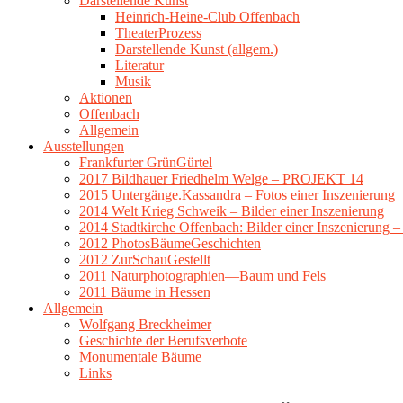
Darstellende Kunst
Heinrich-Heine-Club Offenbach
TheaterProzess
Darstellende Kunst (allgem.)
Literatur
Musik
Aktionen
Offenbach
Allgemein
Ausstellungen
Frankfurter GrünGürtel
2017 Bildhauer Friedhelm Welge – PROJEKT 14
2015 Untergänge.Kassandra – Fotos einer Inszenierung
2014 Welt Krieg Schweik – Bilder einer Inszenierung
2014 Stadtkirche Offenbach: Bilder einer Inszenierung 
2012 PhotosBäumeGeschichten
2012 ZurSchauGestellt
2011 Naturphotographien—Baum und Fels
2011 Bäume in Hessen
Allgemein
Wolfgang Breckheimer
Geschichte der Berufsverbote
Monumentale Bäume
Links