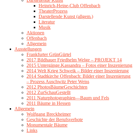
Darstellende Kunst
Heinrich-Heine-Club Offenbach
TheaterProzess
Darstellende Kunst (allgem.)
Literatur
Musik
Aktionen
Offenbach
Allgemein
Ausstellungen
Frankfurter GrünGürtel
2017 Bildhauer Friedhelm Welge – PROJEKT 14
2015 Untergänge.Kassandra – Fotos einer Inszenierung
2014 Welt Krieg Schweik – Bilder einer Inszenierung
2014 Stadtkirche Offenbach: Bilder einer Inszenierung
– Prozess Auschwitz Peter Weiss
2012 PhotosBäumeGeschichten
2012 ZurSchauGestellt
2011 Naturphotographien—Baum und Fels
2011 Bäume in Hessen
Allgemein
Wolfgang Breckheimer
Geschichte der Berufsverbote
Monumentale Bäume
Links