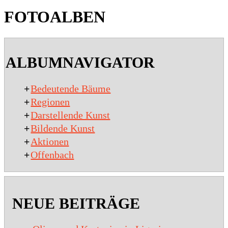
FOTOALBEN
2020-
01-
ALBUMNAVIGATOR
15
+
Bedeutende Bäume
+
Regionen
+
Darstellende Kunst
+
Bildende Kunst
+
Aktionen
+
Offenbach
NEUE BEITRÄGE