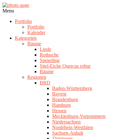
Skip
to
photo
Navigation
Menu
content
auge
Menu
Portfolio
Portfolio
Kalender
Kategorien
Bäume
Linde
Rotbuche
Speierling
Stiel-Eiche Quercus robur
Bäume
Regionen
BRD
Baden-Württemberg
Bayern
Brandenburg
Hamburg
Hessen
Mecklenburg-Vorpommern
Niedersachsen
Nordrhein-Westfalen
Sachsen-Anhalt
Thüringen