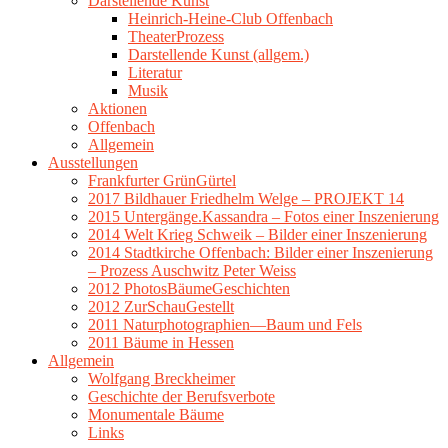
Darstellende Kunst
Heinrich-Heine-Club Offenbach
TheaterProzess
Darstellende Kunst (allgem.)
Literatur
Musik
Aktionen
Offenbach
Allgemein
Ausstellungen
Frankfurter GrünGürtel
2017 Bildhauer Friedhelm Welge – PROJEKT 14
2015 Untergänge.Kassandra – Fotos einer Inszenierung
2014 Welt Krieg Schweik – Bilder einer Inszenierung
2014 Stadtkirche Offenbach: Bilder einer Inszenierung
– Prozess Auschwitz Peter Weiss
2012 PhotosBäumeGeschichten
2012 ZurSchauGestellt
2011 Naturphotographien—Baum und Fels
2011 Bäume in Hessen
Allgemein
Wolfgang Breckheimer
Geschichte der Berufsverbote
Monumentale Bäume
Links