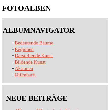
FOTOALBEN
2020-
01-
ALBUMNAVIGATOR
15
+
Bedeutende Bäume
+
Regionen
+
Darstellende Kunst
+
Bildende Kunst
+
Aktionen
+
Offenbach
NEUE BEITRÄGE