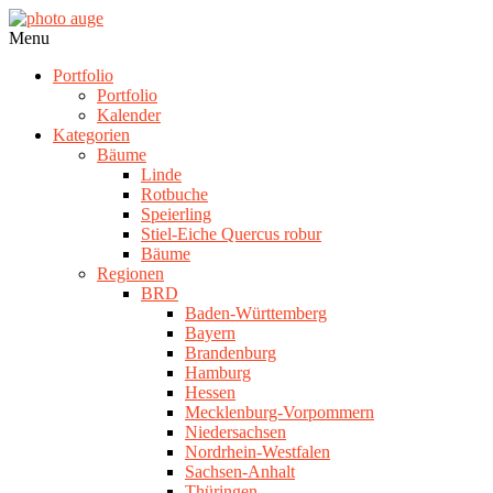
Skip
to
photo
Navigation
Menu
content
auge
Menu
Portfolio
Portfolio
Kalender
Kategorien
Bäume
Linde
Rotbuche
Speierling
Stiel-Eiche Quercus robur
Bäume
Regionen
BRD
Baden-Württemberg
Bayern
Brandenburg
Hamburg
Hessen
Mecklenburg-Vorpommern
Niedersachsen
Nordrhein-Westfalen
Sachsen-Anhalt
Thüringen