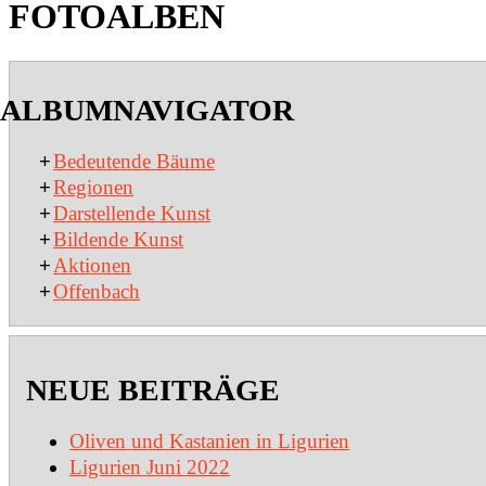
FOTOALBEN
2020-
01-
ALBUMNAVIGATOR
15
+
Bedeutende Bäume
+
Regionen
+
Darstellende Kunst
+
Bildende Kunst
+
Aktionen
+
Offenbach
NEUE BEITRÄGE
Oliven und Kastanien in Ligurien
Ligurien Juni 2022