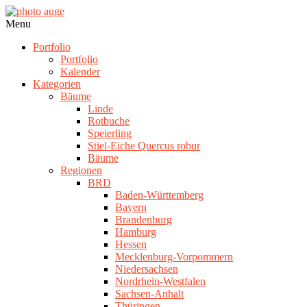
Skip
to
photo
Navigation
Menu
content
auge
Menu
Portfolio
Portfolio
Kalender
Kategorien
Bäume
Linde
Rotbuche
Speierling
Stiel-Eiche Quercus robur
Bäume
Regionen
BRD
Baden-Württemberg
Bayern
Brandenburg
Hamburg
Hessen
Mecklenburg-Vorpommern
Niedersachsen
Nordrhein-Westfalen
Sachsen-Anhalt
Thüringen