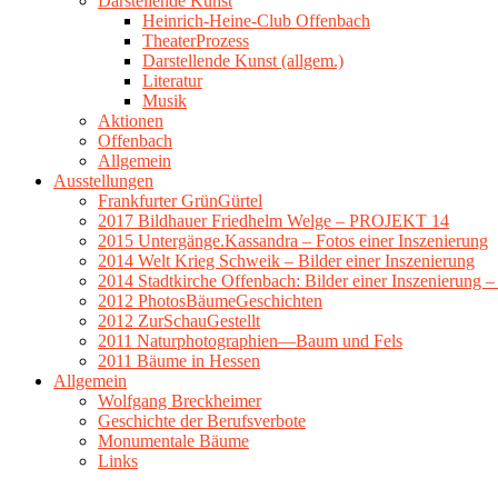
Darstellende Kunst
Heinrich-Heine-Club Offenbach
TheaterProzess
Darstellende Kunst (allgem.)
Literatur
Musik
Aktionen
Offenbach
Allgemein
Ausstellungen
Frankfurter GrünGürtel
2017 Bildhauer Friedhelm Welge – PROJEKT 14
2015 Untergänge.Kassandra – Fotos einer Inszenierung
2014 Welt Krieg Schweik – Bilder einer Inszenierung
2014 Stadtkirche Offenbach: Bilder einer Inszenierung 
2012 PhotosBäumeGeschichten
2012 ZurSchauGestellt
2011 Naturphotographien—Baum und Fels
2011 Bäume in Hessen
Allgemein
Wolfgang Breckheimer
Geschichte der Berufsverbote
Monumentale Bäume
Links