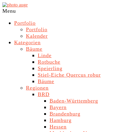
Skip
to
photo
Navigation
Menu
content
auge
Menu
Portfolio
Portfolio
Kalender
Kategorien
Bäume
Linde
Rotbuche
Speierling
Stiel-Eiche Quercus robur
Bäume
Regionen
BRD
Baden-Württemberg
Bayern
Brandenburg
Hamburg
Hessen