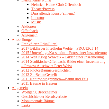
Darstellende Kunst
Heinrich-Heine-Club Offenbach
TheaterProzess
Darstellende Kunst (allgem.)
Literatur
Musik
Aktionen
Offenbach
Allgemein
Ausstellungen
Frankfurter GrünGürtel
2017 Bildhauer Friedhelm Welge – PROJEKT 14
2015 Untergänge.Kassandra – Fotos einer Inszenierung
2014 Welt Krieg Schweik – Bilder einer Inszenierung
2014 Stadtkirche Offenbach: Bilder einer Inszenierung
– Prozess Auschwitz Peter Weiss
2012 PhotosBäumeGeschichten
2012 ZurSchauGestellt
2011 Naturphotographien—Baum und Fels
2011 Bäume in Hessen
Allgemein
Wolfgang Breckheimer
Geschichte der Berufsverbote
Monumentale Bäume
Links