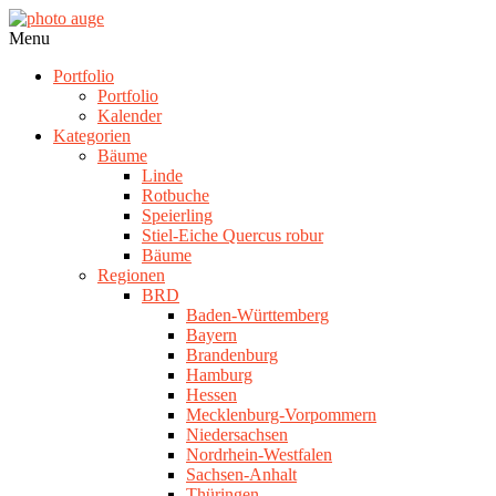
Skip
to
photo
Navigation
Menu
content
auge
Menu
Portfolio
Portfolio
Kalender
Kategorien
Bäume
Linde
Rotbuche
Speierling
Stiel-Eiche Quercus robur
Bäume
Regionen
BRD
Baden-Württemberg
Bayern
Brandenburg
Hamburg
Hessen
Mecklenburg-Vorpommern
Niedersachsen
Nordrhein-Westfalen
Sachsen-Anhalt
Thüringen