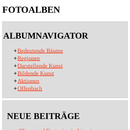
FOTOALBEN
2020-
01-
ALBUMNAVIGATOR
15
+
Bedeutende Bäume
+
Regionen
+
Darstellende Kunst
+
Bildende Kunst
+
Aktionen
+
Offenbach
NEUE BEITRÄGE