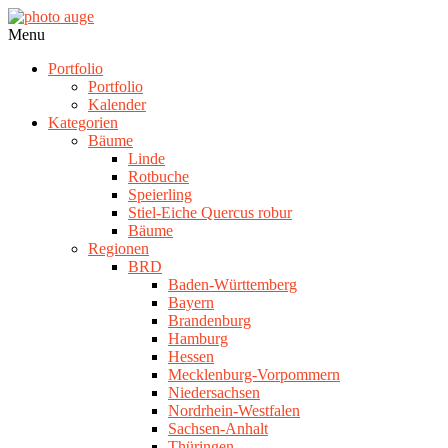
Skip
to
photo
Navigation
Menu
content
auge
Menu
Portfolio
Portfolio
Kalender
Kategorien
Bäume
Linde
Rotbuche
Speierling
Stiel-Eiche Quercus robur
Bäume
Regionen
BRD
Baden-Württemberg
Bayern
Brandenburg
Hamburg
Hessen
Mecklenburg-Vorpommern
Niedersachsen
Nordrhein-Westfalen
Sachsen-Anhalt
Thüringen