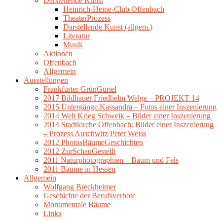
Darstellende Kunst
Heinrich-Heine-Club Offenbach
TheaterProzess
Darstellende Kunst (allgem.)
Literatur
Musik
Aktionen
Offenbach
Allgemein
Ausstellungen
Frankfurter GrünGürtel
2017 Bildhauer Friedhelm Welge – PROJEKT 14
2015 Untergänge.Kassandra – Fotos einer Inszenierung
2014 Welt Krieg Schweik – Bilder einer Inszenierung
2014 Stadtkirche Offenbach: Bilder einer Inszenierung
– Prozess Auschwitz Peter Weiss
2012 PhotosBäumeGeschichten
2012 ZurSchauGestellt
2011 Naturphotographien—Baum und Fels
2011 Bäume in Hessen
Allgemein
Wolfgang Breckheimer
Geschichte der Berufsverbote
Monumentale Bäume
Links