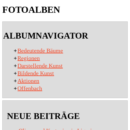
FOTOALBEN
2020-
01-
ALBUMNAVIGATOR
15
+
Bedeutende Bäume
+
Regionen
+
Darstellende Kunst
+
Bildende Kunst
+
Aktionen
+
Offenbach
NEUE BEITRÄGE