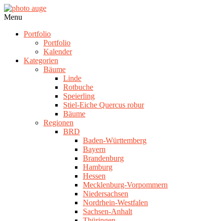
Skip
to
photo
Navigation
Menu
content
auge
Menu
Portfolio
Portfolio
Kalender
Kategorien
Bäume
Linde
Rotbuche
Speierling
Stiel-Eiche Quercus robur
Bäume
Regionen
BRD
Baden-Württemberg
Bayern
Brandenburg
Hamburg
Hessen
Mecklenburg-Vorpommern
Niedersachsen
Nordrhein-Westfalen
Sachsen-Anhalt
Thüringen