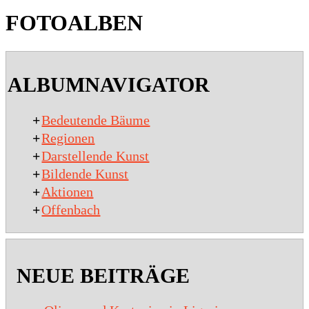
FOTOALBEN
2020-
01-
ALBUMNAVIGATOR
15
+
Bedeutende Bäume
+
Regionen
+
Darstellende Kunst
+
Bildende Kunst
+
Aktionen
+
Offenbach
NEUE BEITRÄGE