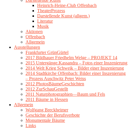
Darstellende Kunst
Heinrich-Heine-Club Offenbach
TheaterProzess
Darstellende Kunst (allgem.)
Literatur
Musik
Aktionen
Offenbach
Allgemein
Ausstellungen
Frankfurter GrünGürtel
2017 Bildhauer Friedhelm Welge – PROJEKT 14
2015 Untergänge.Kassandra – Fotos einer Inszenierung
2014 Welt Krieg Schweik – Bilder einer Inszenierung
2014 Stadtkirche Offenbach: Bilder einer Inszenierung
– Prozess Auschwitz Peter Weiss
2012 PhotosBäumeGeschichten
2012 ZurSchauGestellt
2011 Naturphotographien—Baum und Fels
2011 Bäume in Hessen
Allgemein
Wolfgang Breckheimer
Geschichte der Berufsverbote
Monumentale Bäume
Links