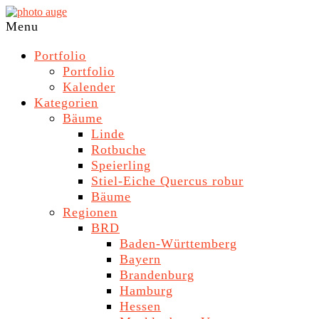
Skip
to
photo
Navigation
Menu
content
auge
Menu
Portfolio
Portfolio
Kalender
Kategorien
Bäume
Linde
Rotbuche
Speierling
Stiel-Eiche Quercus robur
Bäume
Regionen
BRD
Baden-Württemberg
Bayern
Brandenburg
Hamburg
Hessen