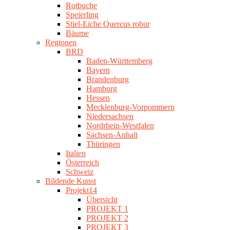
Rotbuche
Speierling
Stiel-Eiche Quercus robur
Bäume
Regionen
BRD
Baden-Württemberg
Bayern
Brandenburg
Hamburg
Hessen
Mecklenburg-Vorpommern
Niedersachsen
Nordrhein-Westfalen
Sachsen-Anhalt
Thüringen
Italien
Österreich
Schweiz
Bildende Kunst
Projekt14
Übersicht
PROJEKT 1
PROJEKT 2
PROJEKT 3