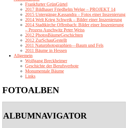
Frankfurter GrünGürtel
2017 Bildhauer Friedhelm Welge – PROJEKT 14
2015 Untergänge.Kassandra – Fotos einer Inszenierung
2014 Welt Krieg Schweik – Bilder einer Inszenierung
2014 Stadtkirche Offenbach: Bilder einer Inszenierung
– Prozess Auschwitz Peter Weiss
2012 PhotosBäumeGeschichten
2012 ZurSchauGestellt
2011 Naturphotographien—Baum und Fels
2011 Bäume in Hessen
Allgemein
Wolfgang Breckheimer
Geschichte der Berufsverbote
Monumentale Bäume
Links
FOTOALBEN
2020-
01-
ALBUMNAVIGATOR
15