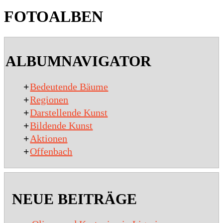
FOTOALBEN
2020-
01-
ALBUMNAVIGATOR
15
+
Bedeutende Bäume
+
Regionen
+
Darstellende Kunst
+
Bildende Kunst
+
Aktionen
+
Offenbach
NEUE BEITRÄGE