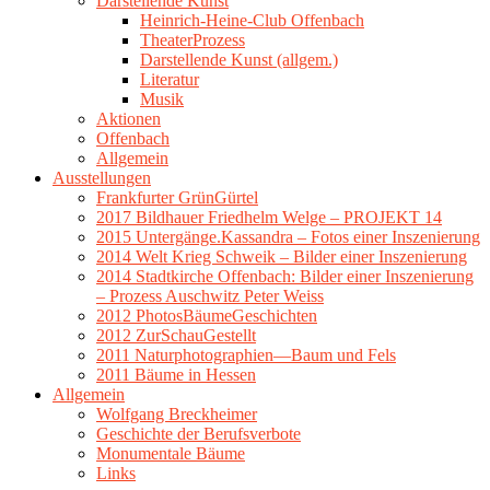
Darstellende Kunst
Heinrich-Heine-Club Offenbach
TheaterProzess
Darstellende Kunst (allgem.)
Literatur
Musik
Aktionen
Offenbach
Allgemein
Ausstellungen
Frankfurter GrünGürtel
2017 Bildhauer Friedhelm Welge – PROJEKT 14
2015 Untergänge.Kassandra – Fotos einer Inszenierung
2014 Welt Krieg Schweik – Bilder einer Inszenierung
2014 Stadtkirche Offenbach: Bilder einer Inszenierung
– Prozess Auschwitz Peter Weiss
2012 PhotosBäumeGeschichten
2012 ZurSchauGestellt
2011 Naturphotographien—Baum und Fels
2011 Bäume in Hessen
Allgemein
Wolfgang Breckheimer
Geschichte der Berufsverbote
Monumentale Bäume
Links