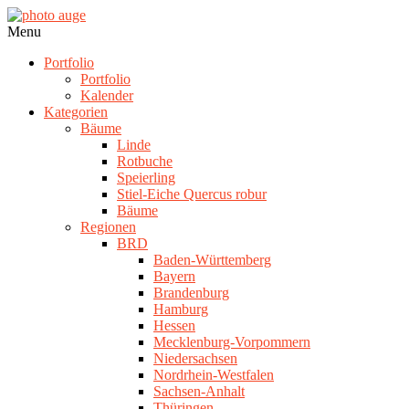
Skip
to
photo
Navigation
Menu
content
auge
Menu
Portfolio
Portfolio
Kalender
Kategorien
Bäume
Linde
Rotbuche
Speierling
Stiel-Eiche Quercus robur
Bäume
Regionen
BRD
Baden-Württemberg
Bayern
Brandenburg
Hamburg
Hessen
Mecklenburg-Vorpommern
Niedersachsen
Nordrhein-Westfalen
Sachsen-Anhalt
Thüringen