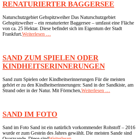
RENATURIERTER BAGGERSEE
2018-
Naturschutzgebiet Gehspitzweiher Das Naturschutzgebiet
05-
Gehspitzweiher – ein renaturierter Baggersee – umfasst eine Fläche
19
von ca. 25 Hektar. Diese befindet sich im Eigentum der Stadt
Frankfurt.
Weiterlesen …
SAND ZUM SPIELEN ODER
KINDHEITSERINNERUNGEN
2018-
Sand zum Spielen oder Kindheitserinnerungen Für die meisten
05-
gehört er zu den Kindheitserinnerungen: Sand in der Sandkiste, am
19
Strand oder in der Natur. Mit Förmchen,
Weiterlesen …
SAND IM FOTO
2018-
Sand im Foto Sand ist ein natürlich vorkommender Rohstoff – 2016
04-
wurde er zum Gestein des Jahres gewählt. Die meisten Sande sind
17
Quarzsande. Diese sind
Weiterlesen …