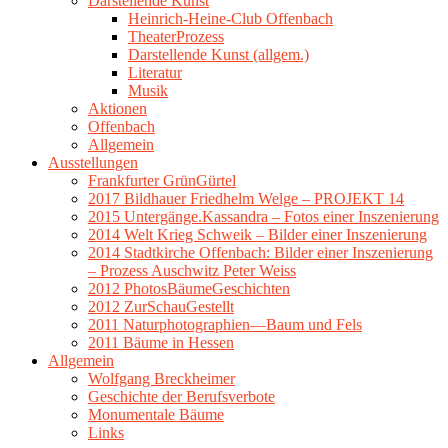
Darstellende Kunst
Heinrich-Heine-Club Offenbach
TheaterProzess
Darstellende Kunst (allgem.)
Literatur
Musik
Aktionen
Offenbach
Allgemein
Ausstellungen
Frankfurter GrünGürtel
2017 Bildhauer Friedhelm Welge – PROJEKT 14
2015 Untergänge.Kassandra – Fotos einer Inszenierung
2014 Welt Krieg Schweik – Bilder einer Inszenierung
2014 Stadtkirche Offenbach: Bilder einer Inszenierung
– Prozess Auschwitz Peter Weiss
2012 PhotosBäumeGeschichten
2012 ZurSchauGestellt
2011 Naturphotographien—Baum und Fels
2011 Bäume in Hessen
Allgemein
Wolfgang Breckheimer
Geschichte der Berufsverbote
Monumentale Bäume
Links