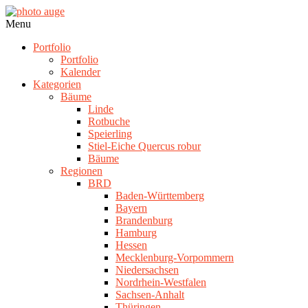
Skip
to
photo
Navigation
Menu
content
auge
Menu
Portfolio
Portfolio
Kalender
Kategorien
Bäume
Linde
Rotbuche
Speierling
Stiel-Eiche Quercus robur
Bäume
Regionen
BRD
Baden-Württemberg
Bayern
Brandenburg
Hamburg
Hessen
Mecklenburg-Vorpommern
Niedersachsen
Nordrhein-Westfalen
Sachsen-Anhalt
Thüringen