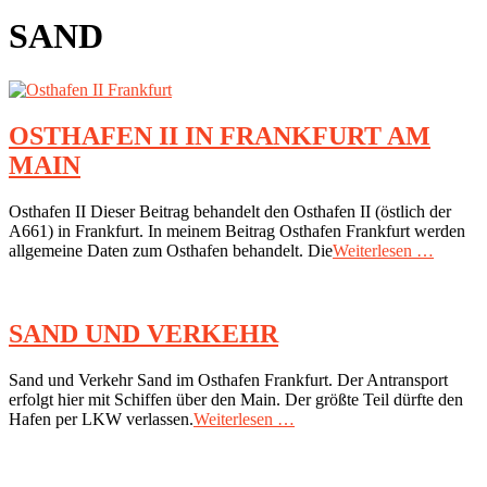
SAND
OSTHAFEN II IN FRANKFURT AM
MAIN
2020-
Osthafen II Dieser Beitrag behandelt den Osthafen II (östlich der
09-
A661) in Frankfurt. In meinem Beitrag Osthafen Frankfurt werden
08
allgemeine Daten zum Osthafen behandelt. Die
Weiterlesen …
SAND UND VERKEHR
2020-
Sand und Verkehr Sand im Osthafen Frankfurt. Der Antransport
05-
erfolgt hier mit Schiffen über den Main. Der größte Teil dürfte den
21
Hafen per LKW verlassen.
Weiterlesen …