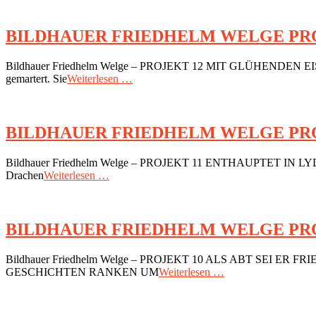
BILDHAUER FRIEDHELM WELGE PRO
2018-
Bildhauer Friedhelm Welge – PROJEKT 12 MIT GLÜHENDEN EISEN
07-
gemartert. Sie
Weiterlesen …
06
BILDHAUER FRIEDHELM WELGE PR
2018-
Bildhauer Friedhelm Welge – PROJEKT 11 ENTHAUPTET IN
07-
Drachen
Weiterlesen …
06
BILDHAUER FRIEDHELM WELGE PRO
2018-
Bildhauer Friedhelm Welge – PROJEKT 10 ALS ABT SE
07-
GESCHICHTEN RANKEN UM
Weiterlesen …
06