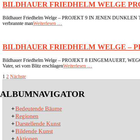
BILDHAUER FRIEDHELM WELGE PRO
2018-
Bildhauer Friedhelm Welge – PROJEKT 9 IN JENEN DU
07-
verbrannte man
Weiterlesen …
06
BILDHAUER FRIEDHELM WELGE – P
2018-
Bildhauer Friedhelm Welge – PROJEKT 8 EINGEMAUERT, 
07-
Vater, sei vom Blitz erschlagen
Weiterlesen …
06
SEITENNUMMERIERUNG
1
2
Nächste
DER
ALBUMNAVIGATOR
BEITRÄGE
+
Bedeutende Bäume
+
Regionen
+
Darstellende Kunst
+
Bildende Kunst
+
Aktionen