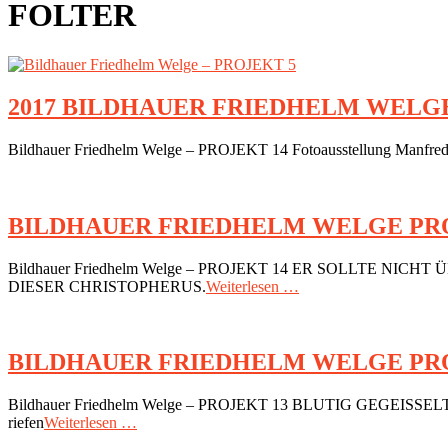
FOLTER
2017 BILDHAUER FRIEDHELM WELGE
2018-
Bildhauer Friedhelm Welge – PROJEKT 14 Fotoausstellung Manfred
07-
06
BILDHAUER FRIEDHELM WELGE PRO
2018-
Bildhauer Friedhelm Welge – PROJEKT 14 ER SOLLTE N
07-
DIESER CHRISTOPHERUS.
Weiterlesen …
06
BILDHAUER FRIEDHELM WELGE PRO
2018-
Bildhauer Friedhelm Welge – PROJEKT 13 BLUTIG GEGEISSELT. ACHA
07-
riefen
Weiterlesen …
06