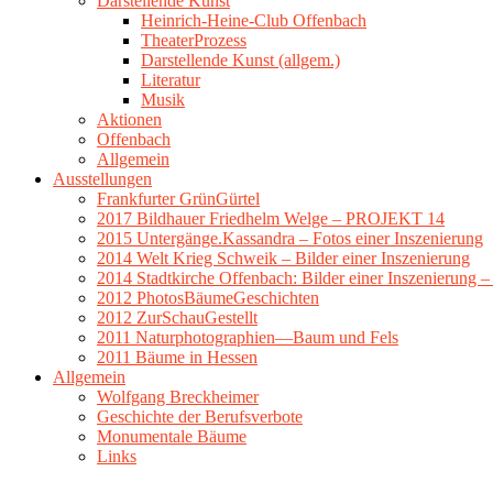
Darstellende Kunst
Heinrich-Heine-Club Offenbach
TheaterProzess
Darstellende Kunst (allgem.)
Literatur
Musik
Aktionen
Offenbach
Allgemein
Ausstellungen
Frankfurter GrünGürtel
2017 Bildhauer Friedhelm Welge – PROJEKT 14
2015 Untergänge.Kassandra – Fotos einer Inszenierung
2014 Welt Krieg Schweik – Bilder einer Inszenierung
2014 Stadtkirche Offenbach: Bilder einer Inszenierung 
2012 PhotosBäumeGeschichten
2012 ZurSchauGestellt
2011 Naturphotographien—Baum und Fels
2011 Bäume in Hessen
Allgemein
Wolfgang Breckheimer
Geschichte der Berufsverbote
Monumentale Bäume
Links