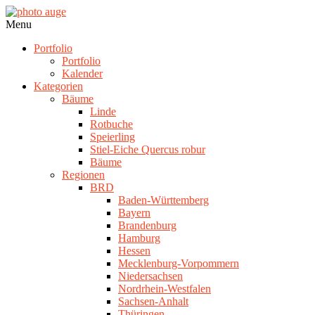
Skip
to
photo
Navigation
Menu
content
auge
Menu
Portfolio
Portfolio
Kalender
Kategorien
Bäume
Linde
Rotbuche
Speierling
Stiel-Eiche Quercus robur
Bäume
Regionen
BRD
Baden-Württemberg
Bayern
Brandenburg
Hamburg
Hessen
Mecklenburg-Vorpommern
Niedersachsen
Nordrhein-Westfalen
Sachsen-Anhalt
Thüringen