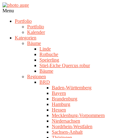
Skip
to
photo
Navigation
Menu
content
auge
Menu
Portfolio
Portfolio
Kalender
Kategorien
Bäume
Linde
Rotbuche
Speierling
Stiel-Eiche Quercus robur
Bäume
Regionen
BRD
Baden-Württemberg
Bayern
Brandenburg
Hamburg
Hessen
Mecklenburg-Vorpommern
Niedersachsen
Nordrhein-Westfalen
Sachsen-Anhalt
Thüringen