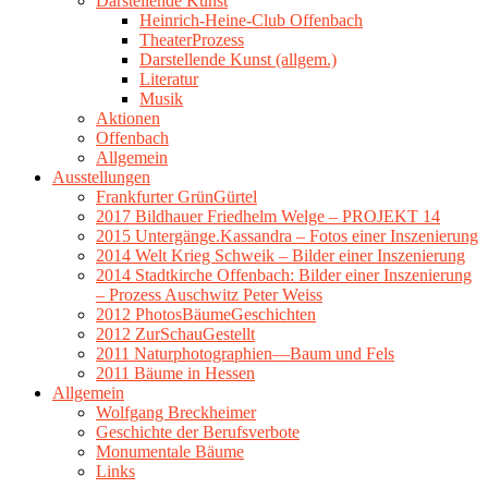
Darstellende Kunst
Heinrich-Heine-Club Offenbach
TheaterProzess
Darstellende Kunst (allgem.)
Literatur
Musik
Aktionen
Offenbach
Allgemein
Ausstellungen
Frankfurter GrünGürtel
2017 Bildhauer Friedhelm Welge – PROJEKT 14
2015 Untergänge.Kassandra – Fotos einer Inszenierung
2014 Welt Krieg Schweik – Bilder einer Inszenierung
2014 Stadtkirche Offenbach: Bilder einer Inszenierung
– Prozess Auschwitz Peter Weiss
2012 PhotosBäumeGeschichten
2012 ZurSchauGestellt
2011 Naturphotographien—Baum und Fels
2011 Bäume in Hessen
Allgemein
Wolfgang Breckheimer
Geschichte der Berufsverbote
Monumentale Bäume
Links