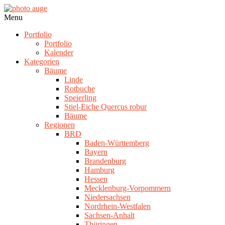
Skip
to
photo
Navigation
Menu
content
auge
Menu
Portfolio
Portfolio
Kalender
Kategorien
Bäume
Linde
Rotbuche
Speierling
Stiel-Eiche Quercus robur
Bäume
Regionen
BRD
Baden-Württemberg
Bayern
Brandenburg
Hamburg
Hessen
Mecklenburg-Vorpommern
Niedersachsen
Nordrhein-Westfalen
Sachsen-Anhalt
Thüringen