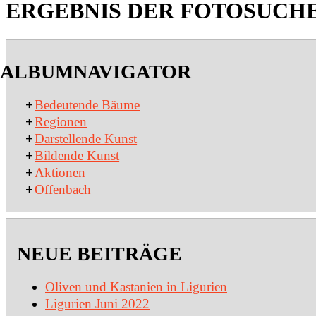
ERGEBNIS DER FOTOSUCH
2020-
01-
ALBUMNAVIGATOR
27
+
Bedeutende Bäume
+
Regionen
+
Darstellende Kunst
+
Bildende Kunst
+
Aktionen
+
Offenbach
NEUE BEITRÄGE
Oliven und Kastanien in Ligurien
Ligurien Juni 2022