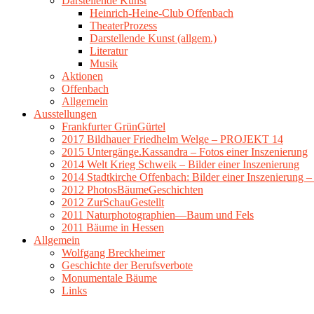
Darstellende Kunst
Heinrich-Heine-Club Offenbach
TheaterProzess
Darstellende Kunst (allgem.)
Literatur
Musik
Aktionen
Offenbach
Allgemein
Ausstellungen
Frankfurter GrünGürtel
2017 Bildhauer Friedhelm Welge – PROJEKT 14
2015 Untergänge.Kassandra – Fotos einer Inszenierung
2014 Welt Krieg Schweik – Bilder einer Inszenierung
2014 Stadtkirche Offenbach: Bilder einer Inszenierung 
2012 PhotosBäumeGeschichten
2012 ZurSchauGestellt
2011 Naturphotographien—Baum und Fels
2011 Bäume in Hessen
Allgemein
Wolfgang Breckheimer
Geschichte der Berufsverbote
Monumentale Bäume
Links